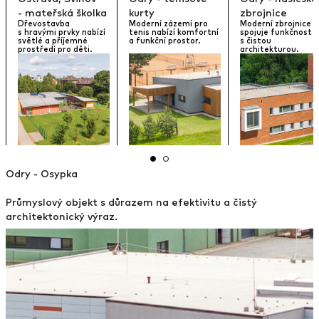
- mateřská školka
kurty
zbrojnice
Dřevostavba
Moderní zázemí pro
Moderní zbrojnice
s hravými prvky nabízí
tenis nabízí komfortní
spojuje funkčnost
světlé a příjemné
a funkční prostor.
s čistou
prostředí pro děti.
architekturou.
Odry - Osypka
Průmyslový objekt s důrazem na efektivitu a čistý
architektonický výraz.