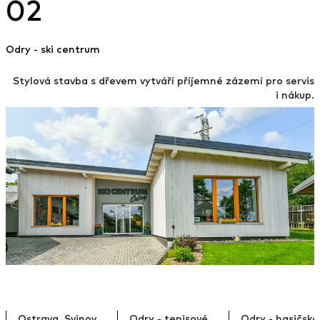
02
Odry - ski centrum
Stylová stavba s dřevem vytváří příjemné zázemí pro servis
i nákup.
Ostrava, Svinov
Odry - tenisové
Odry - hasičská