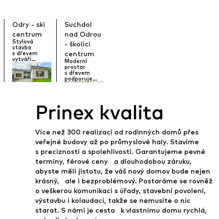
Odry - ski
Suchdol
centrum
nad Odrou
Stylová
- školící
stavba
centrum
s dřevem
vytváří
Moderní
příjemné
prostor
zázemí pro
s dřevem
servis i nákup.
podporuje
soustředění
i inspiraci.
Prinex kvalita
Více než 300 realizací od rodinných domů přes
veřejné budovy až po průmyslové haly. Stavíme
s precizností a spolehlivostí. Garantujeme pevné
termíny, férové ceny a dlouhodobou záruku,
abyste měli jistotu, že váš nový domov bude nejen
krásný, ale i bezproblémový. Postaráme se rovněž
o veškerou komunikaci s úřady, stavební povolení,
výstavbu i kolaudaci, takže se nemusíte o nic
starat. S námi je cesta k vlastnímu domu rychlá,