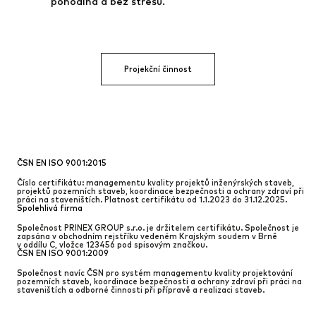
pohodlná a bez stresu.
Projekční činnost
ČSN EN ISO 9001:2015
Číslo certifikátu: managementu kvality projektů inženýrských staveb,
projektů pozemních staveb, koordinace bezpečnosti a ochrany zdraví při
práci na staveništích. Platnost certifikátu od 1.1.2023 do 31.12.2025.
Spolehlivá firma
Společnost PRINEX GROUP s.r.o. je držitelem certifikátu. Společnost je
zapsána v obchodním rejstříku vedeném Krajským soudem v Brně
v oddílu C, vložce 123456 pod spisovým značkou.
ČSN EN ISO 9001:2009
Společnost navíc ČSN pro systém managementu kvality projektování
pozemních staveb, koordinace bezpečnosti a ochrany zdraví při práci na
staveništích a odborné činnosti při přípravě a realizaci staveb.