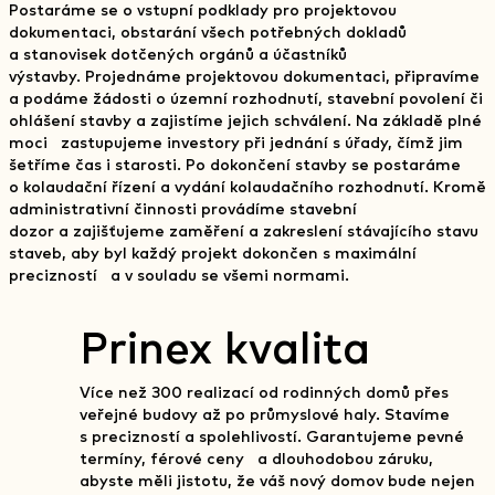
Postaráme se o vstupní podklady pro projektovou
dokumentaci, obstarání všech potřebných dokladů
a stanovisek dotčených orgánů a účastníků
výstavby. Projednáme projektovou dokumentaci, připravíme
a podáme žádosti o územní rozhodnutí, stavební povolení či
ohlášení stavby a zajistíme jejich schválení. Na základě plné
moci zastupujeme investory při jednání s úřady, čímž jim
šetříme čas i starosti. Po dokončení stavby se postaráme
o kolaudační řízení a vydání kolaudačního rozhodnutí. Kromě
administrativní činnosti provádíme stavební
dozor a zajišťujeme zaměření a zakreslení stávajícího stavu
staveb, aby byl každý projekt dokončen s maximální
precizností a v souladu se všemi normami.
Prinex kvalita
Více než 300 realizací od rodinných domů přes
veřejné budovy až po průmyslové haly. Stavíme
s precizností a spolehlivostí. Garantujeme pevné
termíny, férové ceny a dlouhodobou záruku,
abyste měli jistotu, že váš nový domov bude nejen