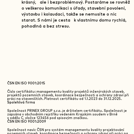
krásný, ale i bezproblémový. Postaráme se rovněž
o veškerou komunikaci s úřady, stavební povolení,
výstavbu i kolaudaci, takže se nemusíte o nic
starat. S námi je cesta k vlastnímu domu rychlá,
pohodlná a bez stresu.
ČSN EN ISO 9001:2015
Číslo certifikátu: managementu kvality projektů inženýrských staveb,
projektů pozemních staveb, koordinace bezpečnosti a ochrany zdraví při
práci na staveništích. Platnost certifikátu od 1.1.2023 do 31.12.2025.
Spolehlivá firma
Společnost PRINEX GROUP s.r.o. je držitelem certifikátu. Společnost je
zapsána v obchodním rejstříku vedeném Krajským soudem v Brně
v oddílu C, vložce 123456 pod spisovým značkou.
ČSN EN ISO 9001:2009
Společnost navíc ČSN pro systém managementu kvality projektování
pozemních staveb, koordinace bezpečnosti a ochrany zdraví při práci na